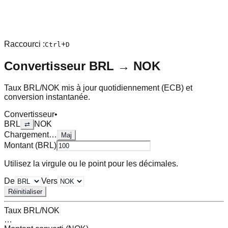
Raccourci :
+
Ctrl
D
Convertisseur
BRL
→
NOK
Taux
BRL
/
NOK
mis à jour quotidiennement (ECB) et
conversion instantanée.
Convertisseur
•
BRL
NOK
⇄
Chargement…
Maj
Montant (
BRL
)
Utilisez la virgule ou le point pour les décimales.
De
Vers
Réinitialiser
Taux
BRL
/
NOK
…