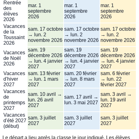
Rentrée
mar. 1
mar. 1
mar. 1
des
septembre
septembre
septembre
élèves
2026
2026
2026
2026
Vacances
sam. 17 octobre
sam. 17 octobre
sam. 17 octobre
de la
→ lun. 2
→ lun. 2
→ lun. 2
Toussaint
novembre 2026
novembre 2026
novembre 2026
2026
sam. 19
sam. 19
sam. 19
Vacances
décembre 2026
décembre 2026
décembre 2026
de Noël
→ lun. 4 janvier
→ lun. 4 janvier
→ lun. 4 janvier
2026
2027
2027
2027
Vacances
sam. 13 février
sam. 20 février
sam. 6 février
d'hiver
→ lun. 1 mars
→ lun. 8 mars
→ lun. 22
2027
2027
2027
février 2027
Vacances
sam. 10 avril →
sam. 3 avril →
de
sam. 17 avril →
lun. 26 avril
lun. 19 avril
printemps
lun. 3 mai 2027
2027
2027
2027
Vacances
sam. 3 juillet
sam. 3 juillet
sam. 3 juillet
d'été 2027
2027
2027
2027
(début)
Le départ a lieu après la classe le jour indiqué. Les élèves