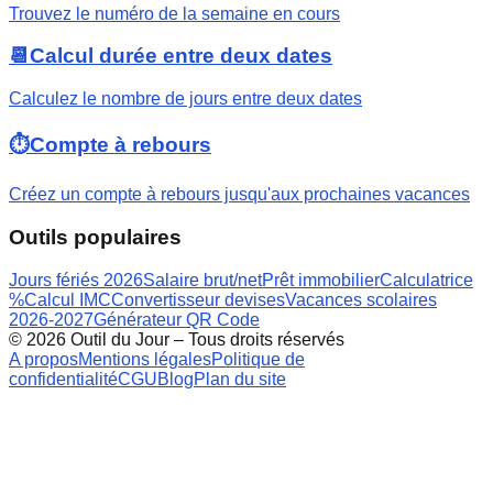
Trouvez le numéro de la semaine en cours
📆
Calcul durée entre deux dates
Calculez le nombre de jours entre deux dates
⏱️
Compte à rebours
Créez un compte à rebours jusqu'aux prochaines vacances
Outils populaires
Jours fériés 2026
Salaire brut/net
Prêt immobilier
Calculatrice
%
Calcul IMC
Convertisseur devises
Vacances scolaires
2026-2027
Générateur QR Code
©
2026
Outil du Jour – Tous droits réservés
A propos
Mentions légales
Politique de
confidentialité
CGU
Blog
Plan du site