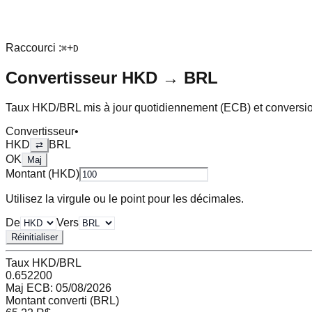
Raccourci :
+
⌘
D
Convertisseur
HKD
→
BRL
Taux
HKD
/
BRL
mis à jour quotidiennement (ECB) et conversio
Convertisseur
•
HKD
BRL
⇄
OK
Maj
Montant (
HKD
)
Utilisez la virgule ou le point pour les décimales.
De
Vers
Réinitialiser
Taux
HKD
/
BRL
0.652200
Maj ECB:
05/08/2026
Montant converti (
BRL
)