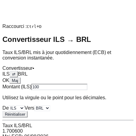
Raccourci :
+
Ctrl
D
Convertisseur
ILS
→
BRL
Taux
ILS
/
BRL
mis à jour quotidiennement (ECB) et
conversion instantanée.
Convertisseur
•
ILS
BRL
⇄
OK
Maj
Montant (
ILS
)
Utilisez la virgule ou le point pour les décimales.
De
Vers
Réinitialiser
Taux
ILS
/
BRL
1.700600