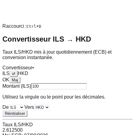
Raccourci :
+
Ctrl
D
Convertisseur
ILS
→
HKD
Taux
ILS
/
HKD
mis à jour quotidiennement (ECB) et
conversion instantanée.
Convertisseur
•
ILS
HKD
⇄
OK
Maj
Montant (
ILS
)
Utilisez la virgule ou le point pour les décimales.
De
Vers
Réinitialiser
Taux
ILS
/
HKD
2.612500