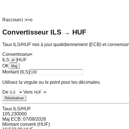
Raccourci :
+
⌘
D
Convertisseur
ILS
→
HUF
Taux
ILS
/
HUF
mis à jour quotidiennement (ECB) et conversion
Convertisseur
•
ILS
HUF
⇄
OK
Maj
Montant (
ILS
)
Utilisez la virgule ou le point pour les décimales.
De
Vers
Réinitialiser
Taux
ILS
/
HUF
105.230000
Maj ECB:
07/08/2026
Montant converti (
HUF
)