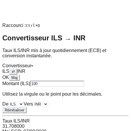
Raccourci :
+
Ctrl
D
Convertisseur
ILS
→
INR
Taux
ILS
/
INR
mis à jour quotidiennement (ECB) et
conversion instantanée.
Convertisseur
•
ILS
INR
⇄
OK
Maj
Montant (
ILS
)
Utilisez la virgule ou le point pour les décimales.
De
Vers
Réinitialiser
Taux
ILS
/
INR
31.708000