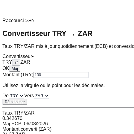
Raccourci :
+
⌘
D
Convertisseur
TRY
→
ZAR
Taux
TRY
/
ZAR
mis à jour quotidiennement (ECB) et conversio
Convertisseur
•
TRY
ZAR
⇄
OK
Maj
Montant (
TRY
)
Utilisez la virgule ou le point pour les décimales.
De
Vers
Réinitialiser
Taux
TRY
/
ZAR
0.342670
Maj ECB:
06/08/2026
Montant converti (
ZAR
)