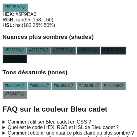
#5F9EA0
📋
HEX:
#5F9EA0
RGB:
rgb(95, 158, 160)
HSL:
hsl(182 25% 50%)
Nuances plus sombres (shades)
#528789
📋
#457173
📋
#375B5C
📋
#284243
📋
#1B2C2D
📋
#0D1616
📋
Tons désaturés (tones)
#65989A
📋
#699596
📋
#6E9091
📋
#718D8E
📋
#778888
📋
#7A8485
📋
FAQ sur la couleur
Bleu cadet
Comment utiliser
Bleu cadet
en CSS ?
Quel est le code HEX, RGB et HSL de
Bleu cadet
?
Comment obtenir une nuance plus claire ou plus sombre ?