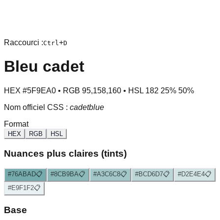
Raccourci :
+
Ctrl
D
Bleu cadet
HEX
#5F9EA0
• RGB
95
,
158
,
160
• HSL
182
25
%
50
%
Nom officiel CSS :
cadetblue
Format
HEX
RGB
HSL
Nuances plus claires (tints)
#76ABAD
📋
#8CB9BA
📋
#A3C6C8
📋
#BCD6D7
📋
#D2E4E4
📋
#E9F1F2
📋
Base