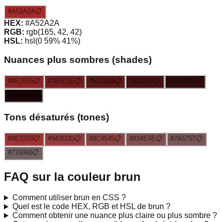
#A52A2A
📋
HEX:
#A52A2A
RGB:
rgb(165, 42, 42)
HSL:
hsl(0 59% 41%)
Nuances plus sombres (shades)
#8E2525
📋
#761E1E
📋
#5D1818
📋
#491313
📋
#310D0D
📋
#180606
📋
Tons désaturés (tones)
#9E3333
📋
#943D3D
📋
#8C4545
📋
#834E4E
📋
#7A5757
📋
#716060
📋
FAQ sur la couleur
brun
Comment utiliser
brun
en CSS ?
Quel est le code HEX, RGB et HSL de
brun
?
Comment obtenir une nuance plus claire ou plus sombre ?