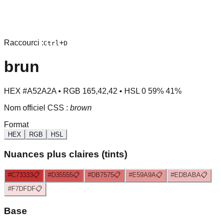
Raccourci :
+
Ctrl
D
brun
HEX
#A52A2A
• RGB
165
,
42
,
42
• HSL
0
59
%
41
%
Nom officiel CSS :
brown
Format
HEX
RGB
HSL
Nuances plus claires (tints)
#C73333
📋
#D35555
📋
#DB7575
📋
#E59A9A
📋
#EDBABA
📋
#F7DFDF
📋
Base