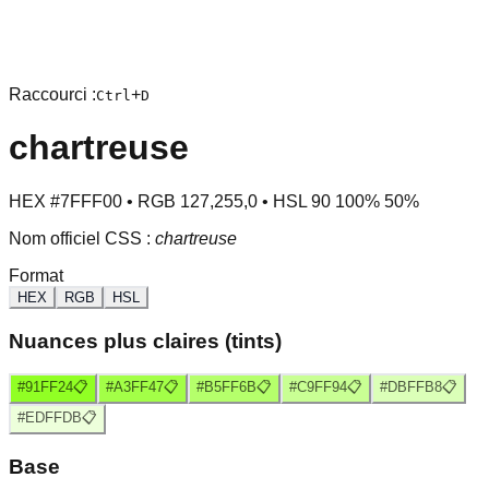
Raccourci :
+
Ctrl
D
chartreuse
HEX
#7FFF00
• RGB
127
,
255
,
0
• HSL
90
100
%
50
%
Nom officiel CSS :
chartreuse
Format
HEX
RGB
HSL
Nuances plus claires (tints)
#91FF24
📋
#A3FF47
📋
#B5FF6B
📋
#C9FF94
📋
#DBFFB8
📋
#EDFFDB
📋
Base