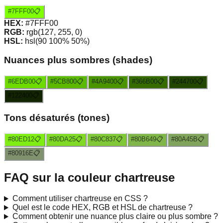
#7FFF00
📋
HEX:
#7FFF00
RGB:
rgb(127, 255, 0)
HSL:
hsl(90 100% 50%)
Nuances plus sombres (shades)
#6EDB00
📋
#5CB800
📋
#4A9400
📋
#366B00
📋
#244700
📋
#122400
📋
Tons désaturés (tones)
#80ED12
📋
#80DA25
📋
#80C837
📋
#80B649
📋
#80A45B
📋
#80916E
📋
FAQ sur la couleur
chartreuse
Comment utiliser
chartreuse
en CSS ?
Quel est le code HEX, RGB et HSL de
chartreuse
?
Comment obtenir une nuance plus claire ou plus sombre ?