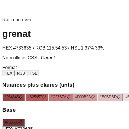
Raccourci :
+
⌘
D
grenat
HEX
#733635
• RGB
115
,
54
,
53
• HSL
1
37
%
33
%
Nom officiel CSS :
Garnet
Format
HEX
RGB
HSL
Nuances plus claires (tints)
#964645
📋
#B25957
📋
#C27B7A
📋
#D09B9A
📋
#E0BDBD
📋
#
Base
#733635
📋