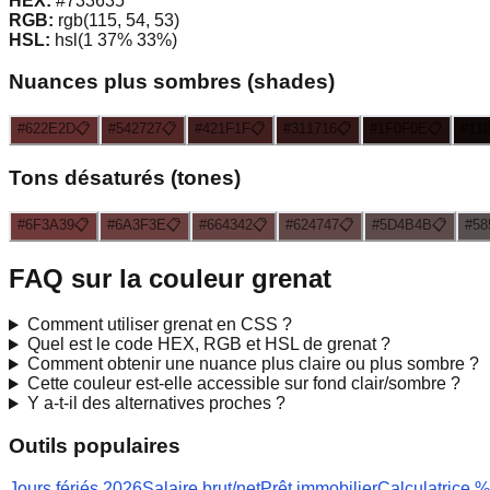
HEX:
#733635
RGB:
rgb(115, 54, 53)
HSL:
hsl(1 37% 33%)
Nuances plus sombres (shades)
#622E2D
📋
#542727
📋
#421F1F
📋
#311716
📋
#1F0F0E
📋
#11
Tons désaturés (tones)
#6F3A39
📋
#6A3F3E
📋
#664342
📋
#624747
📋
#5D4B4B
📋
#58
FAQ sur la couleur
grenat
Comment utiliser
grenat
en CSS ?
Quel est le code HEX, RGB et HSL de
grenat
?
Comment obtenir une nuance plus claire ou plus sombre ?
Cette couleur est-elle accessible sur fond clair/sombre ?
Y a-t-il des alternatives proches ?
Outils populaires
Jours fériés 2026
Salaire brut/net
Prêt immobilier
Calculatrice %