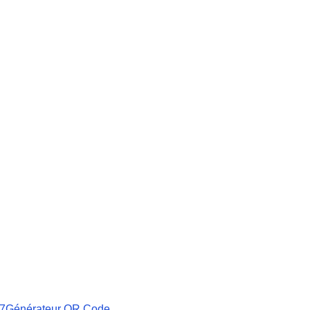
27
Générateur QR Code