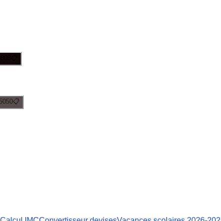
0808
📋
5050
📋
Calcul IMC
Convertisseur devises
Vacances scolaires 2026-20