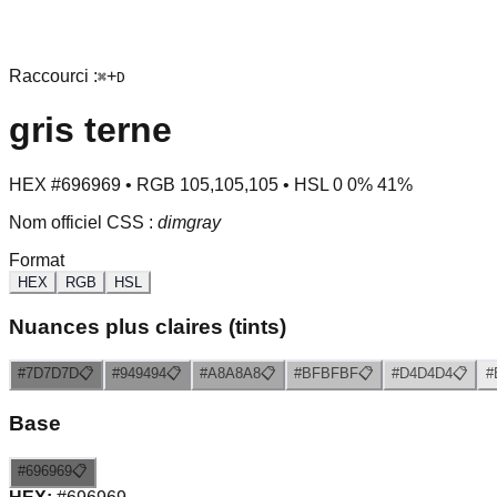
Raccourci :
+
⌘
D
gris terne
HEX
#696969
• RGB
105
,
105
,
105
• HSL
0
0
%
41
%
Nom officiel CSS :
dimgray
Format
HEX
RGB
HSL
Nuances plus claires (tints)
#7D7D7D
📋
#949494
📋
#A8A8A8
📋
#BFBFBF
📋
#D4D4D4
📋
#
Base
#696969
📋