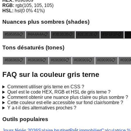
HEX:
#696969
RGB:
rgb(105, 105, 105)
HSL:
hsl(0 0% 41%)
Nuances plus sombres (shades)
#595959
📋
#4A4A4A
📋
#3B3B3B
📋
#2E2E2E
📋
#1F1F1F
📋
#0
Tons désaturés (tones)
#696969
📋
#696969
📋
#696969
📋
#696969
📋
#696969
📋
#6969
FAQ sur la couleur
gris terne
Comment utiliser
gris terne
en CSS ?
Quel est le code HEX, RGB et HSL de
gris terne
?
Comment obtenir une nuance plus claire ou plus sombre ?
Cette couleur est-elle accessible sur fond clair/sombre ?
Y a-t-il des alternatives proches ?
Outils populaires
Jours fériés 2026
Salaire brut/net
Prêt immobilier
Calculatrice %