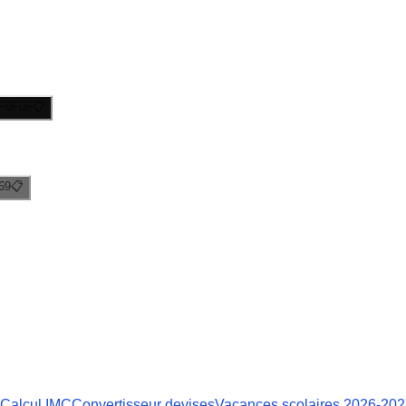
F0F0F
📋
69
📋
Calcul IMC
Convertisseur devises
Vacances scolaires 2026-20