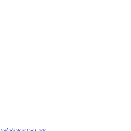
27
Générateur QR Code