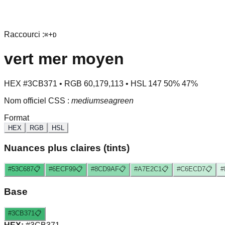
Raccourci :
+
⌘
D
vert mer moyen
HEX
#3CB371
• RGB
60
,
179
,
113
• HSL
147
50
%
47
%
Nom officiel CSS :
mediumseagreen
Format
HEX
RGB
HSL
Nuances plus claires (tints)
#53C687
📋
#6ECF99
📋
#8CD9AF
📋
#A7E2C1
📋
#C6ECD7
📋
#
Base
#3CB371
📋