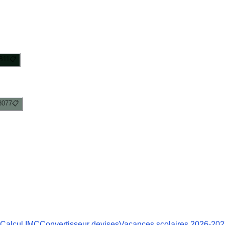
B11
📋
8077
📋
Calcul IMC
Convertisseur devises
Vacances scolaires 2026-20