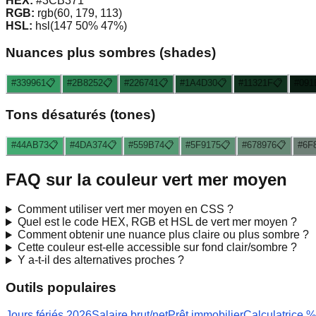
HEX:
#3CB371
RGB:
rgb(60, 179, 113)
HSL:
hsl(147 50% 47%)
Nuances plus sombres (shades)
#339961
📋
#2B8252
📋
#226741
📋
#1A4D30
📋
#11321F
📋
#091
Tons désaturés (tones)
#44AB73
📋
#4DA374
📋
#559B74
📋
#5F9175
📋
#678976
📋
#6F
FAQ sur la couleur
vert mer moyen
Comment utiliser
vert mer moyen
en CSS ?
Quel est le code HEX, RGB et HSL de
vert mer moyen
?
Comment obtenir une nuance plus claire ou plus sombre ?
Cette couleur est-elle accessible sur fond clair/sombre ?
Y a-t-il des alternatives proches ?
Outils populaires
Jours fériés 2026
Salaire brut/net
Prêt immobilier
Calculatrice %