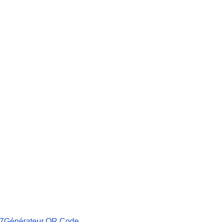
27
Générateur QR Code