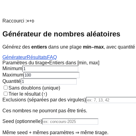
Raccourci :
+
⌘
D
Générateur de nombres aléatoires
Générez des
entiers
dans une plage
min–max
, avec quantité
Générateur
Résultats
FAQ
Paramètres du tirage
•
Entiers dans [min, max]
Minimum
Maximum
Quantité
Sans doublons (unique)
Trier le résultat (↑)
Exclusions (séparées par des virgules)
Ces nombres ne pourront pas être tirés.
Seed (optionnelle)
Même seed + mêmes paramètres ⇒ même tirage.