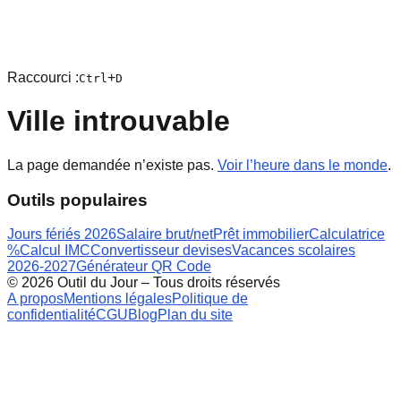
Raccourci :
+
Ctrl
D
Ville introuvable
La page demandée n’existe pas.
Voir l’heure dans le monde
.
Outils populaires
Jours fériés 2026
Salaire brut/net
Prêt immobilier
Calculatrice
%
Calcul IMC
Convertisseur devises
Vacances scolaires
2026-2027
Générateur QR Code
©
2026
Outil du Jour – Tous droits réservés
A propos
Mentions légales
Politique de
confidentialité
CGU
Blog
Plan du site