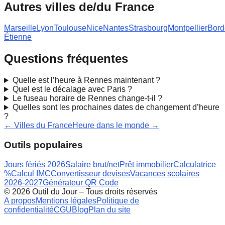
Autres villes de/du
France
Marseille
Lyon
Toulouse
Nice
Nantes
Strasbourg
Montpellier
Bord
Étienne
Questions fréquentes
Quelle est l’heure à Rennes maintenant ?
Quel est le décalage avec Paris ?
Le fuseau horaire de Rennes change-t-il ?
Quelles sont les prochaines dates de changement d’heure
?
← Villes du
France
Heure dans le monde →
Outils populaires
Jours fériés 2026
Salaire brut/net
Prêt immobilier
Calculatrice
%
Calcul IMC
Convertisseur devises
Vacances scolaires
2026-2027
Générateur QR Code
©
2026
Outil du Jour – Tous droits réservés
A propos
Mentions légales
Politique de
confidentialité
CGU
Blog
Plan du site