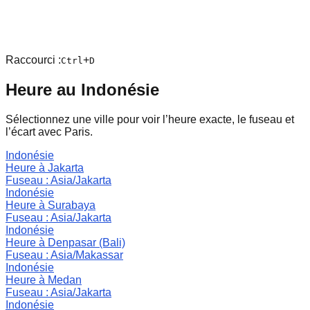
Raccourci :
+
Ctrl
D
Heure au
Indonésie
Sélectionnez une ville pour voir l’heure exacte, le fuseau et
l’écart avec Paris.
Indonésie
Heure à
Jakarta
Fuseau :
Asia/Jakarta
Indonésie
Heure à
Surabaya
Fuseau :
Asia/Jakarta
Indonésie
Heure à
Denpasar (Bali)
Fuseau :
Asia/Makassar
Indonésie
Heure à
Medan
Fuseau :
Asia/Jakarta
Indonésie