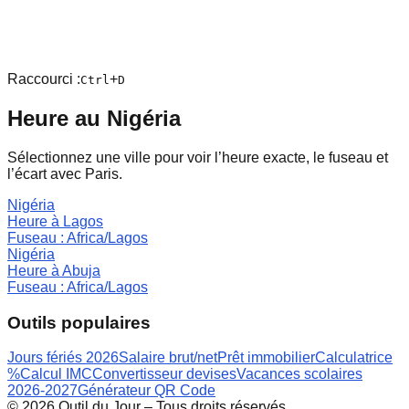
Raccourci :
+
Ctrl
D
Heure au
Nigéria
Sélectionnez une ville pour voir l’heure exacte, le fuseau et
l’écart avec Paris.
Nigéria
Heure à
Lagos
Fuseau :
Africa/Lagos
Nigéria
Heure à
Abuja
Fuseau :
Africa/Lagos
Outils populaires
Jours fériés 2026
Salaire brut/net
Prêt immobilier
Calculatrice
%
Calcul IMC
Convertisseur devises
Vacances scolaires
2026-2027
Générateur QR Code
©
2026
Outil du Jour – Tous droits réservés