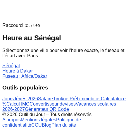
Raccourci :
+
Ctrl
D
Heure au
Sénégal
Sélectionnez une ville pour voir l’heure exacte, le fuseau et
l’écart avec Paris.
Sénégal
Heure à
Dakar
Fuseau :
Africa/Dakar
Outils populaires
Jours fériés 2026
Salaire brut/net
Prêt immobilier
Calculatrice
%
Calcul IMC
Convertisseur devises
Vacances scolaires
2026-2027
Générateur QR Code
©
2026
Outil du Jour – Tous droits réservés
A propos
Mentions légales
Politique de
confidentialité
CGU
Blog
Plan du site