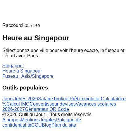
Raccourci :
+
Ctrl
D
Heure au
Singapour
Sélectionnez une ville pour voir l’heure exacte, le fuseau et
l’écart avec Paris.
Singapour
Heure à
Singapour
Fuseau :
Asia/Singapore
Outils populaires
Jours fériés 2026
Salaire brut/net
Prêt immobilier
Calculatrice
%
Calcul IMC
Convertisseur devises
Vacances scolaires
2026-2027
Générateur QR Code
©
2026
Outil du Jour – Tous droits réservés
A propos
Mentions légales
Politique de
confidentialité
CGU
Blog
Plan du site