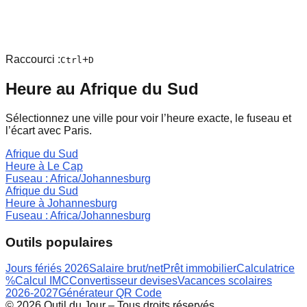
Raccourci :
+
Ctrl
D
Heure au
Afrique du Sud
Sélectionnez une ville pour voir l’heure exacte, le fuseau et
l’écart avec Paris.
Afrique du Sud
Heure à
Le Cap
Fuseau :
Africa/Johannesburg
Afrique du Sud
Heure à
Johannesburg
Fuseau :
Africa/Johannesburg
Outils populaires
Jours fériés 2026
Salaire brut/net
Prêt immobilier
Calculatrice
%
Calcul IMC
Convertisseur devises
Vacances scolaires
2026-2027
Générateur QR Code
©
2026
Outil du Jour – Tous droits réservés