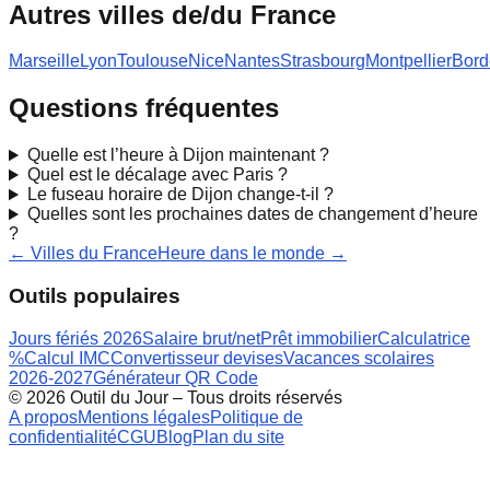
Autres villes de/du
France
Marseille
Lyon
Toulouse
Nice
Nantes
Strasbourg
Montpellier
Bord
Questions fréquentes
Quelle est l’heure à Dijon maintenant ?
Quel est le décalage avec Paris ?
Le fuseau horaire de Dijon change-t-il ?
Quelles sont les prochaines dates de changement d’heure
?
← Villes du
France
Heure dans le monde →
Outils populaires
Jours fériés 2026
Salaire brut/net
Prêt immobilier
Calculatrice
%
Calcul IMC
Convertisseur devises
Vacances scolaires
2026-2027
Générateur QR Code
©
2026
Outil du Jour – Tous droits réservés
A propos
Mentions légales
Politique de
confidentialité
CGU
Blog
Plan du site